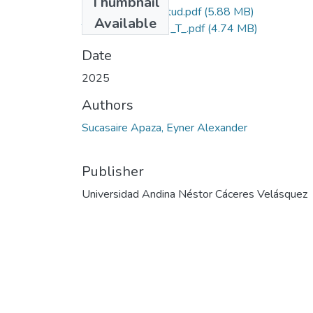
Thumbnail
Grado de Similitud.pdf
(5.88 MB)
Available
T036_75712019_T_.pdf
(4.74 MB)
Date
2025
Authors
Sucasaire Apaza, Eyner Alexander
Publisher
Universidad Andina Néstor Cáceres Velásquez