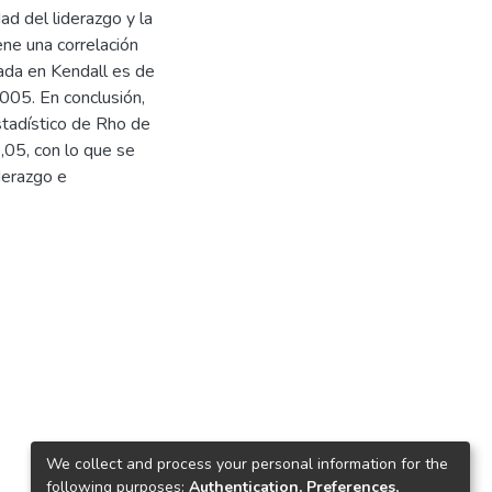
ad del liderazgo y la
ene una correlación
sada en Kendall es de
,005. En conclusión,
stadístico de Rho de
,05, con lo que se
iderazgo e
We collect and process your personal information for the
following purposes:
Authentication, Preferences,