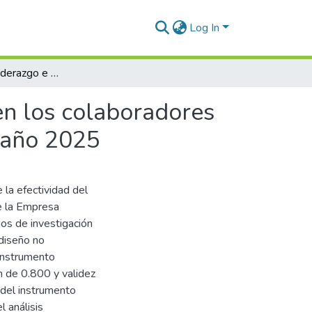
Log In
Efectividad del liderazgo e inteligencia emocional en los colaboradores de la Empresa Mayorista Metropolitano de Juliaca, año 2025
 en los colaboradores
, año 2025
 la efectividad del
de la Empresa
os de investigación
 diseño no
 instrumento
ch de 0.800 y validez
a del instrumento
l análisis