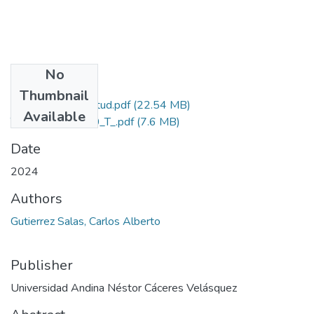
No
Files
Thumbnail
Grado de Similitud.pdf
(22.54 MB)
Available
T036_73237350_T_.pdf
(7.6 MB)
Date
2024
Authors
Gutierrez Salas, Carlos Alberto
Publisher
Universidad Andina Néstor Cáceres Velásquez