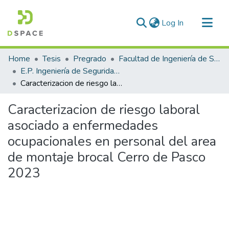
(current)
Log In
Communities & Collections
Home
Tesis
Pregrado
Facultad de Ingeniería de Sistemas
All of DSpace
E.P. Ingeniería de Seguridad y Gestión Minera
Caracterizacion de riesgo laboral asociado a enfermedades ocupacionales en personal del area de montaje brocal Cerro de Pasco 2023
Statistics
Caracterizacion de riesgo laboral
asociado a enfermedades
ocupacionales en personal del area
de montaje brocal Cerro de Pasco
2023