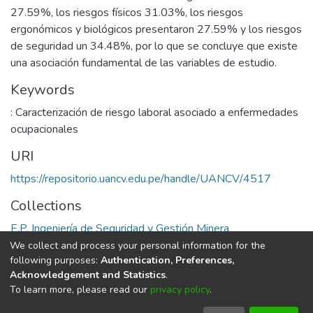
27.59%, los riesgos físicos 31.03%, los riesgos
ergonómicos y biológicos presentaron 27.59% y los riesgos
de seguridad un 34.48%, por lo que se concluye que existe
una asociación fundamental de las variables de estudio.
Keywords
: Caracterización de riesgo laboral asociado a enfermedades
ocupacionales
URI
https://repositorio.uancv.edu.pe/handle/UANCV/4517
Collections
E.P. Ingeniería de Seguridad y Gestión Minera
We collect and process your personal information for the
Full item page
following purposes:
Authentication, Preferences,
Acknowledgement and Statistics
.
To learn more, please read our
privacy policy
.
DSpace software
copyright © 2002-2026
LYRASIS