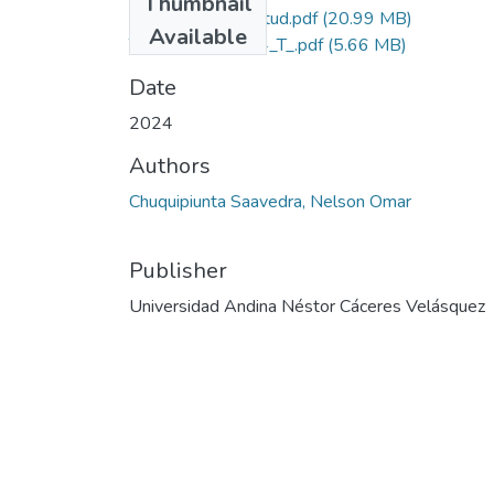
Thumbnail
Grado de Similitud.pdf
(20.99 MB)
Available
T036_42786704_T_.pdf
(5.66 MB)
Date
2024
Authors
Chuquipiunta Saavedra, Nelson Omar
Publisher
Universidad Andina Néstor Cáceres Velásquez