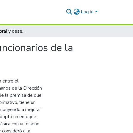
Log In
Compromiso laboral y desempeño laboral en los funcionarios de la Dirección Regional de Producción, Puno 2024
ncionarios de la
n entre el
arios de la Dirección
de la premisa de que
ormativo, tiene un
ntribuyendo a mejorar
o adoptó un enfoque
básica con un diseño
e consideró a la