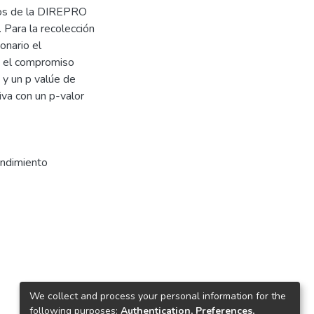
cos de la DIREPRO
 Para la recolección
onario el
re el compromiso
 y un p valúe de
iva con un p-valor
ndimiento
We collect and process your personal information for the
following purposes:
Authentication, Preferences,