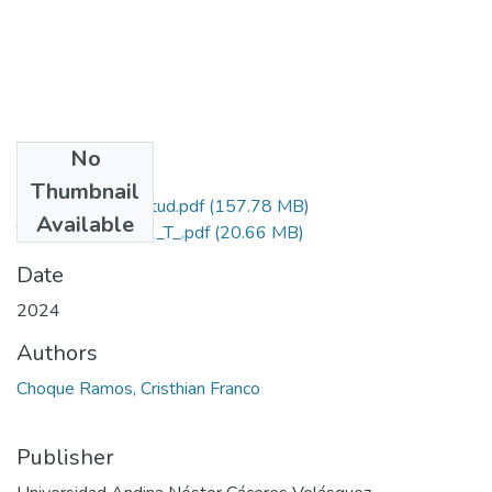
No
Files
Thumbnail
Grado de Similitud.pdf
(157.78 MB)
Available
T036_70486981_T_.pdf
(20.66 MB)
Date
2024
Authors
Choque Ramos, Cristhian Franco
Publisher