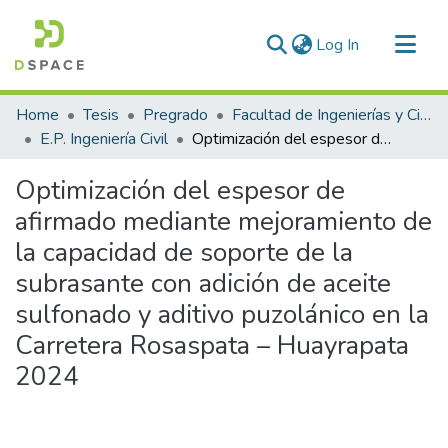
(current)
Log In
Communities & Collections
Home
Tesis
Pregrado
Facultad de Ingenierías y Ciencias Puras
All of DSpace
E.P. Ingeniería Civil
Optimización del espesor de afirmado mediante mejoramiento de la capacidad de soporte de la subrasante con adición de aceite sulfonado y aditivo puzolánico en la Carretera Rosaspata – Huayrapata 2024
Statistics
Optimización del espesor de
afirmado mediante mejoramiento de
la capacidad de soporte de la
subrasante con adición de aceite
sulfonado y aditivo puzolánico en la
Carretera Rosaspata – Huayrapata
2024