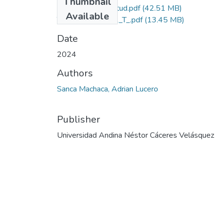
Thumbnail
Grado de Similitud.pdf
(42.51 MB)
Available
T036_76836681_T_.pdf
(13.45 MB)
Date
2024
Authors
Sanca Machaca, Adrian Lucero
Publisher
Universidad Andina Néstor Cáceres Velásquez