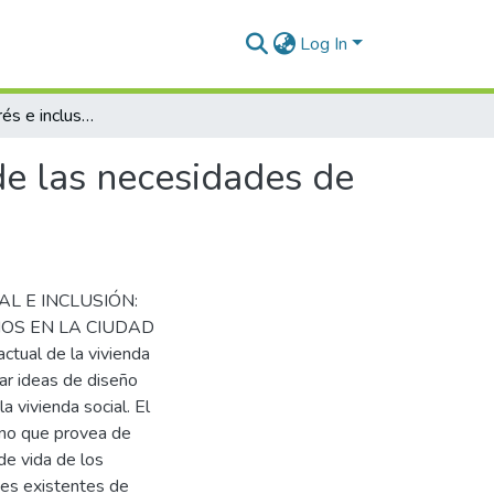
Log In
Vivienda de interés e inclusión social, satisfacción de las necesidades de los usuarios en la Ciudad de Juliaca 2022
 de las necesidades de
CIAL E INCLUSIÓN:
IOS EN LA CIUDAD
tual de la vivienda
car ideas de diseño
 vivienda social. El
bano que provea de
 de vida de los
des existentes de