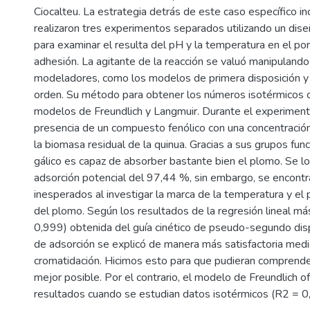
Ciocalteu. La estrategia detrás de este caso específico in
realizaron tres experimentos separados utilizando un dis
para examinar el resulta del pH y la temperatura en el po
adhesión. La agitante de la reacción se valuó manipulando
modeladores, como los modelos de primera disposición
orden. Su método para obtener los números isotérmicos co
modelos de Freundlich y Langmuir. Durante el experiment
presencia de un compuesto fenólico con una concentraci
la biomasa residual de la quinua. Gracias a sus grupos func
gálico es capaz de absorber bastante bien el plomo. Se l
adsorción potencial del 97,44 %, sin embargo, se encontr
inesperados al investigar la marca de la temperatura y el 
del plomo. Según los resultados de la regresión lineal más
0,999) obtenida del guía cinético de pseudo-segundo dispo
de adsorción se explicó de manera más satisfactoria medi
cromatidación. Hicimos esto para que pudieran comprender
mejor posible. Por el contrario, el modelo de Freundlich o
resultados cuando se estudian datos isotérmicos (R2 = 0