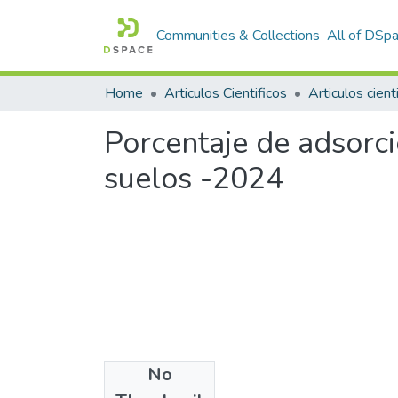
Communities & Collections
All of DSp
Home
Articulos Cientificos
Porcentaje de adsorci
suelos -2024
No
Files