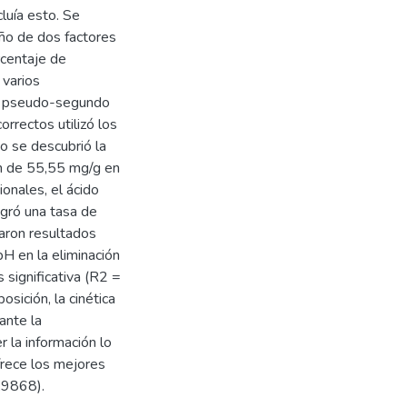
cluía esto. Se
eño de dos factores
rcentaje de
 varios
 y pseudo-segundo
rrectos utilizó los
o se descubrió la
ón de 55,55 mg/g en
ionales, el ácido
ogró una tasa de
aron resultados
pH en la eliminación
 significativa (R2 =
sición, la cinética
ante la
 la información lo
frece los mejores
,9868).