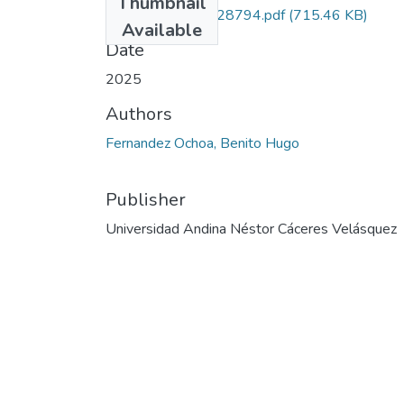
Thumbnail
0016_RCIA_80028794.pdf
(715.46 KB)
Available
Date
2025
Authors
Fernandez Ochoa, Benito Hugo
Publisher
Universidad Andina Néstor Cáceres Velásquez