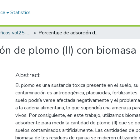
ace
Statistics
Articulos cientificos vol25- 1
Porcentaje de adsorción de plomo (II) con biomasa residual de quinua en suelos -2024
ón de plomo (II) con biomasa 
Abstract
El plomo es una sustancia toxica presente en el suelo, su 
contaminación es antropogénica, plaguicidas, fertilizantes, 
suelo podría verse afectada negativamente y el problema 
a la cadena alimentaria, lo que supondría una amenaza par
vivos. Por consiguiente, en este trabajo, utilizamos biom
adsorbente para medir la cantidad de plomo (II) que se po
suelos contaminados artificialmente. Las cantidades de po
biomasa de los residuos de quinua se midieron utilizando 