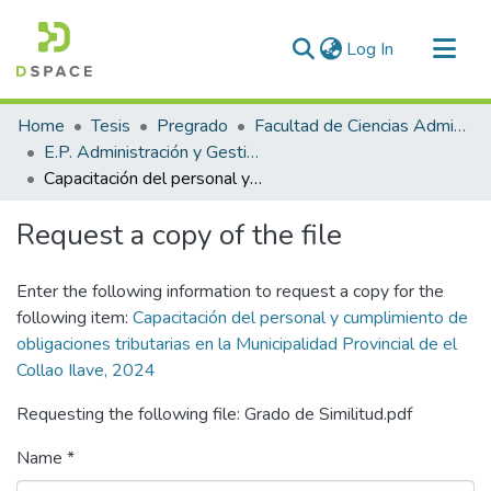
(current)
Log In
Communities & Collections
Home
Tesis
Pregrado
Facultad de Ciencias Administrativas
All of DSpace
E.P. Administración y Gestión Pública
Capacitación del personal y cumplimiento de obligaciones tributarias en la Municipalidad Provincial de el Collao Ilave, 2024
Statistics
Request a copy of the file
Enter the following information to request a copy for the
following item:
Capacitación del personal y cumplimiento de
obligaciones tributarias en la Municipalidad Provincial de el
Collao Ilave, 2024
Requesting the following file: Grado de Similitud.pdf
Name *