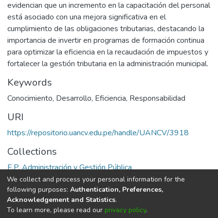
evidencian que un incremento en la capacitación del personal
está asociado con una mejora significativa en el
cumplimiento de las obligaciones tributarias, destacando la
importancia de invertir en programas de formación continua
para optimizar la eficiencia en la recaudación de impuestos y
fortalecer la gestión tributaria en la administración municipal.
Keywords
Conocimiento
,
Desarrollo
,
Eficiencia
,
Responsabilidad
URI
https://repositorio.uancv.edu.pe/handle/UANCV/3918
Collections
E.P. Administración y Gestión Pública
We collect and process your personal information for the
Full item page
following purposes:
Authentication, Preferences,
Acknowledgement and Statistics
.
To learn more, please read our
privacy policy
.
DSpace software
copyright © 2002-2026
LYRASIS