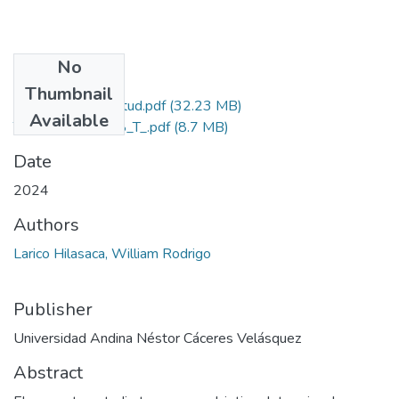
No
Files
Thumbnail
Grado de Similitud.pdf
(32.23 MB)
Available
T036_75894258_T_.pdf
(8.7 MB)
Date
2024
Authors
Larico Hilasaca, William Rodrigo
Publisher
Universidad Andina Néstor Cáceres Velásquez
Abstract