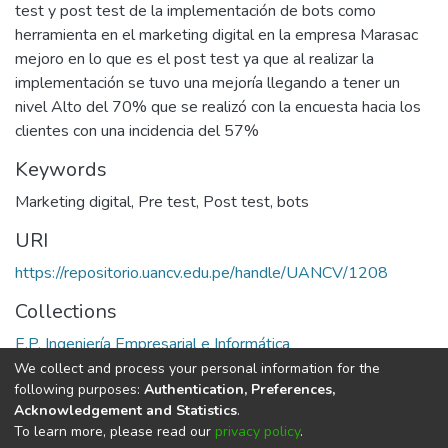
test y post test de la implementación de bots como
herramienta en el marketing digital en la empresa Marasac
mejoro en lo que es el post test ya que al realizar la
implementación se tuvo una mejoría llegando a tener un
nivel Alto del 70% que se realizó con la encuesta hacia los
clientes con una incidencia del 57%
Keywords
Marketing digital
,
Pre test
,
Post test
,
bots
URI
https://repositorio.uancv.edu.pe/handle/UANCV/1208
Collections
E.P. Ingeniería Empresarial e Informática
We collect and process your personal information for the
Full item page
following purposes:
Authentication, Preferences,
Acknowledgement and Statistics
.
To learn more, please read our
privacy policy
.
DSpace software
copyright © 2002-2026
LYRASIS