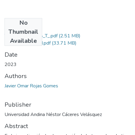
No
Files
Thumbnail
T036_75884808_T_.pdf
(2.51 MB)
Available
Grado de Similitud.pdf
(33.71 MB)
Date
2023
Authors
Javier Omar Rojas Gomes
Publisher
Universidad Andina Néstor Cáceres Velásquez
Abstract