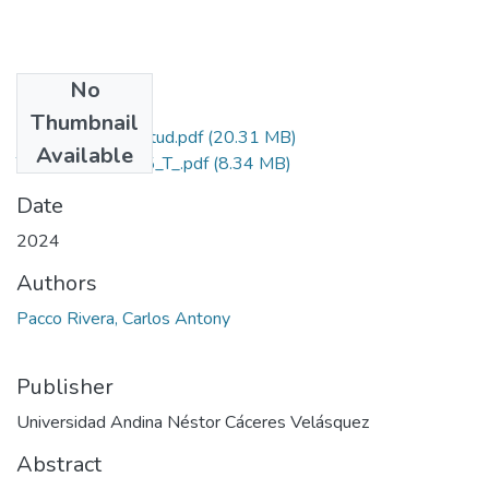
No
Files
Thumbnail
Grado de Similitud.pdf
(20.31 MB)
Available
T036_48484125_T_.pdf
(8.34 MB)
Date
2024
Authors
Pacco Rivera, Carlos Antony
Publisher
Universidad Andina Néstor Cáceres Velásquez
Abstract