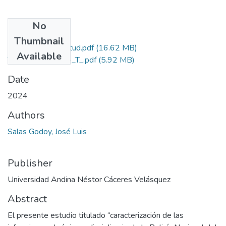
No
Files
Thumbnail
Grado de Similitud.pdf
(16.62 MB)
Available
T036_40823434_T_.pdf
(5.92 MB)
Date
2024
Authors
Salas Godoy, José Luis
Publisher
Universidad Andina Néstor Cáceres Velásquez
Abstract
El presente estudio titulado “caracterización de las