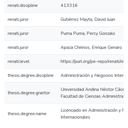
renati.discipline
413316
renati.juror
Gutiérrez Mayta, David Juan
renati.juror
Puma Puma, Percy Gonzalo
renati.juror
Apaza Chirinos, Enrique Genaro
renati.level
https://purl.org/pe-repo/renati/niv
thesis.degree.discipline
Administración y Negocios Interna
Universidad Andina Néstor Cácer
thesis.degree.grantor
Facultad de Ciencias Administrati
Licenciado en Administración y N
thesis.degree.name
Internacionales