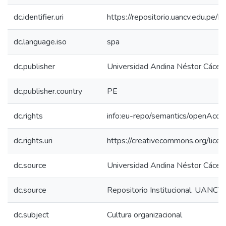
dc.identifier.uri
https://repositorio.uancv.edu.p
dc.language.iso
spa
dc.publisher
Universidad Andina Néstor Cácer
dc.publisher.country
PE
dc.rights
info:eu-repo/semantics/openAcce
dc.rights.uri
https://creativecommons.org/licen
dc.source
Universidad Andina Néstor Cácer
dc.source
Repositorio Institucional. UANCV
dc.subject
Cultura organizacional