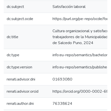
dc.subject
Satisfacción laboral
dc.subject.ocde
https://purl.org/pe-repo/ocde/for
Cultura organizacional y satisfacci
dc.title
trabajadores de la Municipalidad 
de Salcedo Puno, 2024
dc.type
info:eu-repo/semantics/bachelorT
dc.type.version
info:eu-repo/semantics/published
renati.advisor.dni
01693080
renati.advisor.orcid
https://orcid.org/0000-0002-6
renati.author.dni
76338624