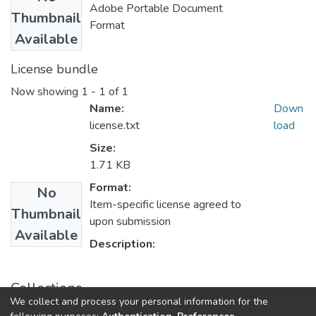
Adobe Portable Document
Thumbnail
Format
Available
License bundle
Now showing
1 - 1 of 1
Name:
Down
license.txt
load
Size:
1.71 KB
Format:
No
Item-specific license agreed to
Thumbnail
upon submission
Available
Description:
Collections
We collect and process your personal information for the
E.P. Ad. y Negocios Internacionales