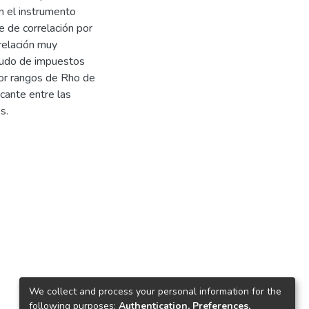
on el instrumento
te de correlación por
relación muy
caudo de impuestos
 por rangos de Rho de
cante entre las
s.
We collect and process your personal information for the
following purposes:
Authentication, Preferences,