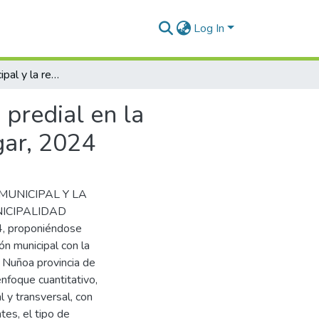
Log In
La gestión municipal y la recaudación del impuesto predial en la Municipalidad Distrital de Nuñoa Provincia de Melgar, 2024
 predial en la
gar, 2024
ÓN MUNICIPAL Y LA
ICIPALIDAD
 proponiéndose
ón municipal con la
e Nuñoa provincia de
nfoque cuantitativo,
l y transversal, con
es, el tipo de