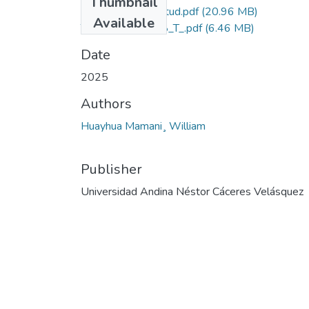
Thumbnail
Grado de Similitud.pdf
(20.96 MB)
Available
T036_70282048_T_.pdf
(6.46 MB)
Date
2025
Authors
Huayhua Mamani¸ William
Publisher
Universidad Andina Néstor Cáceres Velásquez