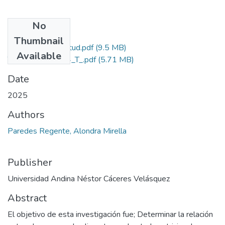
No
Files
Thumbnail
Grado de Similitud.pdf
(9.5 MB)
Available
T036_75317964_T_.pdf
(5.71 MB)
Date
2025
Authors
Paredes Regente, Alondra Mirella
Publisher
Universidad Andina Néstor Cáceres Velásquez
Abstract
El objetivo de esta investigación fue; Determinar la relación