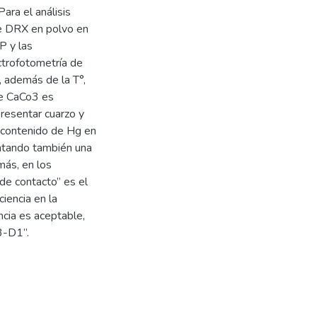
ra el análisis
de DRX en polvo en
P y las
ctrofotometría de
 además de la T°,
de CaCo3 es
resentar cuarzo y
 contenido de Hg en
ntando también una
más, en los
de contacto” es el
iencia en la
cia es aceptable,
3-D1”.