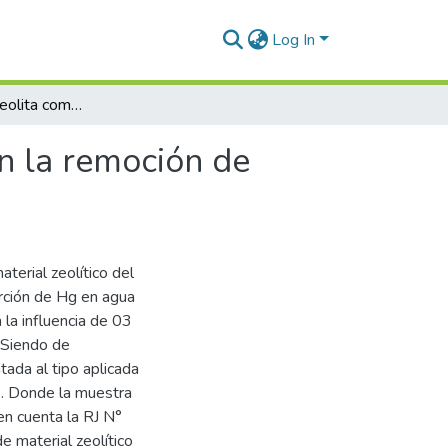
Log In
Eficiencia de la zeolita como material adsorbente en la remoción de mercurio en agua del Río Llallimayo Sector Sucre
en la remoción de
aterial zeolítico del
rción de Hg en agua
 la influencia de 03
 Siendo de
tada al tipo aplicada
es. Donde la muestra
en cuenta la RJ N°
material zeolítico