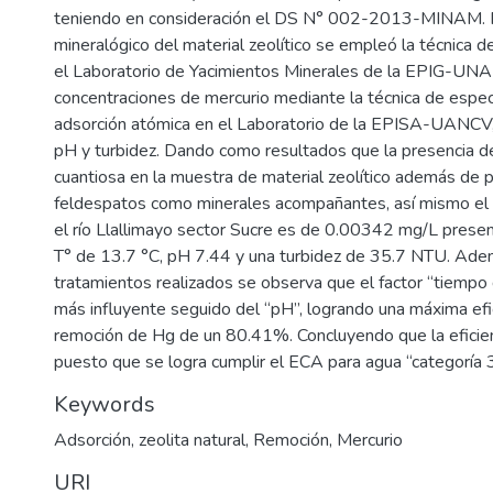
teniendo en consideración el DS N° 002-2013-MINAM. Pa
mineralógico del material zeolítico se empleó la técnica 
el Laboratorio de Yacimientos Minerales de la EPIG-UNA
concentraciones de mercurio mediante la técnica de espe
adsorción atómica en el Laboratorio de la EPISA-UANCV,
pH y turbidez. Dando como resultados que la presencia 
cuantiosa en la muestra de material zeolítico además de p
feldespatos como minerales acompañantes, así mismo el
el río Llallimayo sector Sucre es de 0.00342 mg/L prese
T° de 13.7 °C, pH 7.44 y una turbidez de 35.7 NTU. Ade
tratamientos realizados se observa que el factor “tiempo 
más influyente seguido del “pH”, logrando una máxima efic
remoción de Hg de un 80.41%. Concluyendo que la eficien
puesto que se logra cumplir el ECA para agua “categoría 
Keywords
Adsorción
,
zeolita natural
,
Remoción
,
Mercurio
URI