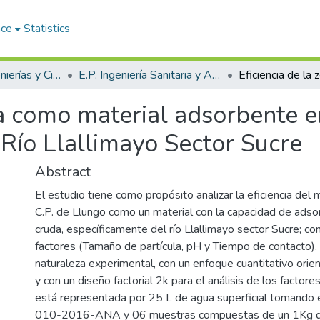
ace
Statistics
Facultad de Ingenierías y Ciencias Puras
E.P. Ingeniería Sanitaria y Ambiental
ita como material adsorbente 
Río Llallimayo Sector Sucre
Abstract
El estudio tiene como propósito analizar la eficiencia del m
C.P. de Llungo como un material con la capacidad de adso
cruda, específicamente del río Llallimayo sector Sucre; con
factores (Tamaño de partícula, pH y Tiempo de contacto).
naturaleza experimental, con un enfoque cuantitativo orien
y con un diseño factorial 2k para el análisis de los factor
está representada por 25 L de agua superficial tomando 
010-2016-ANA y 06 muestras compuestas de un 1Kg de 