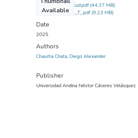
Thumbnail
Grado de Similitud.pdf
(44.37 MB)
Available
T036_75929891_T_.pdf
(9.23 MB)
Date
2025
Authors
Chaucha Chata, Diego Alexander
Publisher
Universidad Andina Néstor Cáceres Velásquez