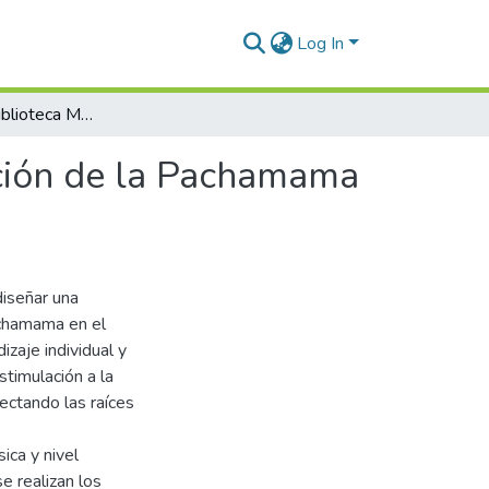
Log In
Diseño de una biblioteca Municipal para la integración de la Pachamama en el Distrito de San Miguel – 2024
ación de la Pachamama
diseñar una
achamama en el
zaje individual y
stimulación a la
nectando las raíces
ica y nivel
se realizan los