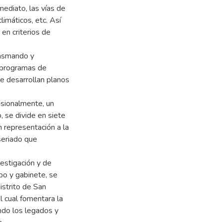
ediato, las vías de
climáticos, etc. Así
en criterios de
lasmando y
s programas de
e desarrollan planos
nsionalmente, un
, se divide en siete
n representación a la
seriado que
estigación y de
po y gabinete, se
istrito de San
l cual fomentara la
endo los legados y