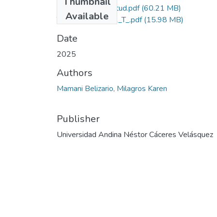
Thumbnail
Grado de Similitud.pdf
(60.21 MB)
Available
T036_74562021_T_.pdf
(15.98 MB)
Date
2025
Authors
Mamani Belizario, Milagros Karen
Publisher
Universidad Andina Néstor Cáceres Velásquez