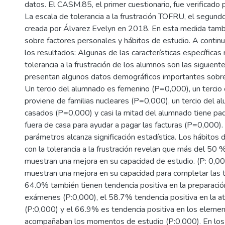
datos. El CASM.85, el primer cuestionario, fue verificado
La escala de tolerancia a la frustración TOFRU, el segundo
creada por Álvarez Evelyn en 2018. En esta medida tamb
sobre factores personales y hábitos de estudio. A contin
los resultados: Algunas de las características específicas 
tolerancia a la frustración de los alumnos son las siguient
presentan algunos datos demográficos importantes sobre 
Un tercio del alumnado es femenino (P=0,000), un tercio
proviene de familias nucleares (P=0,000), un tercio del 
casados (P=0,000) y casi la mitad del alumnado tiene pa
fuera de casa para ayudar a pagar las facturas (P=0,000)
parámetros alcanza significación estadística. Los hábitos
con la tolerancia a la frustración revelan que más del 50
muestran una mejora en su capacidad de estudio. (P: 0,00
muestran una mejora en su capacidad para completar las t
64.0% también tienen tendencia positiva en la preparació
exámenes (P:0,000), el 58.7% tendencia positiva en la at
(P:0,000) y el 66.9% es tendencia positiva en los eleme
acompañaban los momentos de estudio (P:0,000). En los 