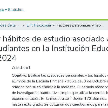
ace
Statistics
Facultad de Ciencias de la Salud
E.P. Psicología
Factores personales y hábitos de estudio asociado a la tolerancia a la frustración de los estudiantes en la Institución Educativa Primaria 70561 9 de Octubre Juliaca 2024
 hábitos de estudio asociado a
tudiantes en la Institución Ed
 2024
Abstract
Objetivo: Evaluar las cualidades personales y los hábitos
alumnos de la Escuela Primaria 70561 del 9 de Octubre 
relación con su tolerancia a la molestia. El estudio menc
de investigación cuantitativa simple que utiliza la correlaci
experimentación. En la muestra se incluyen 172 alumnos,
hasta sexto grado. Se utilizaron dos cuestionarios para la 