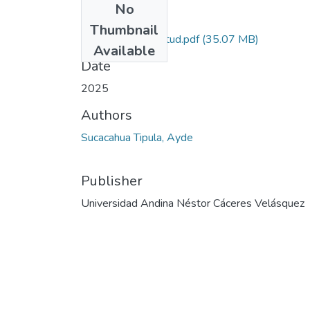
No
Files
Thumbnail
Grado de Similitud.pdf
(35.07 MB)
Available
Date
2025
Authors
Sucacahua Tipula, Ayde
Publisher
Universidad Andina Néstor Cáceres Velásquez