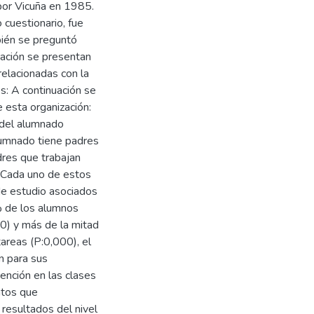
 por Vicuña en 1985.
 cuestionario, fue
ién se preguntó
uación se presentan
relacionadas con la
es: A continuación se
esta organización:
 del alumnado
alumnado tiene padres
dres que trabajan
. Cada uno de estos
 de estudio asociados
 % de los alumnos
0) y más de la mitad
areas (P:0,000), el
n para sus
ención en las clases
ntos que
resultados del nivel