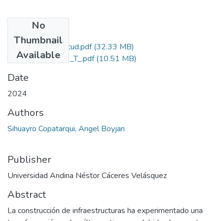
No
Files
Thumbnail
Grado de Similitud.pdf
(32.33 MB)
Available
T036_72362023_T_.pdf
(10.51 MB)
Date
2024
Authors
Sihuayro Copatarqui, Angel Boyjan
Publisher
Universidad Andina Néstor Cáceres Velásquez
Abstract
La construcción de infraestructuras ha experimentado una