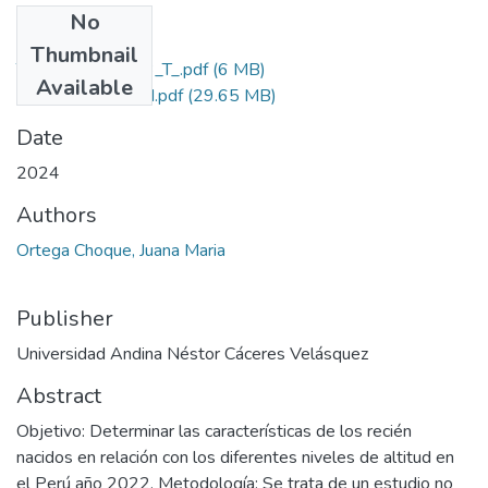
No
Files
Thumbnail
T036_72072573_T_.pdf
(6 MB)
Available
Grado de Similitud.pdf
(29.65 MB)
Date
2024
Authors
Ortega Choque, Juana Maria
Publisher
Universidad Andina Néstor Cáceres Velásquez
Abstract
Objetivo: Determinar las características de los recién
nacidos en relación con los diferentes niveles de altitud en
el Perú año 2022. Metodología: Se trata de un estudio no