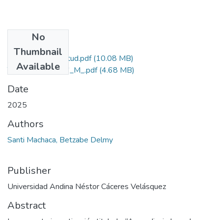
No
Files
Thumbnail
Grado de Similitud.pdf
(10.08 MB)
Available
T036_01339906_M_.pdf
(4.68 MB)
Date
2025
Authors
Santi Machaca, Betzabe Delmy
Publisher
Universidad Andina Néstor Cáceres Velásquez
Abstract