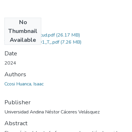
No
Files
Thumbnail
Grado de Similitud.pdf
(26.17 MB)
Available
T036_745752201_T_.pdf
(7.26 MB)
Date
2024
Authors
Ccosi Huanca, Isaac
Publisher
Universidad Andina Néstor Cáceres Velásquez
Abstract