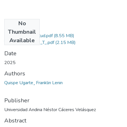
No
Files
Thumbnail
Grado de Similitud.pdf
(8.55 MB)
Available
T036_72880216_T_.pdf
(2.15 MB)
Date
2025
Authors
Quispe Ugarte¸ Franklin Lenin
Publisher
Universidad Andina Néstor Cáceres Velásquez
Abstract