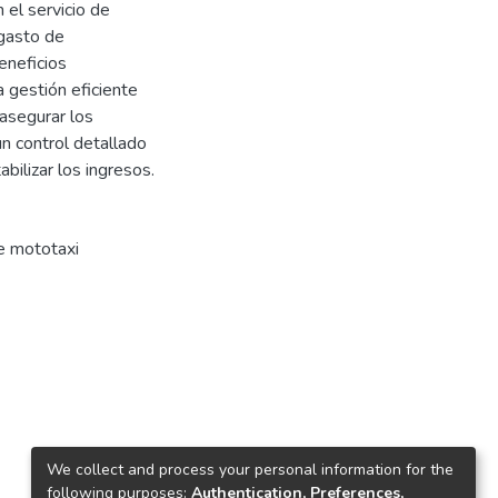
 el servicio de
gasto de
eneficios
a gestión eficiente
asegurar los
un control detallado
bilizar los ingresos.
e mototaxi
We collect and process your personal information for the
following purposes:
Authentication, Preferences,