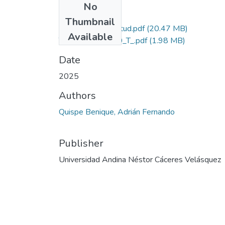
No
Files
Thumbnail
Grado de Similitud.pdf
(20.47 MB)
Available
T036_72384070_T_.pdf
(1.98 MB)
Date
2025
Authors
Quispe Benique, Adrián Fernando
Publisher
Universidad Andina Néstor Cáceres Velásquez