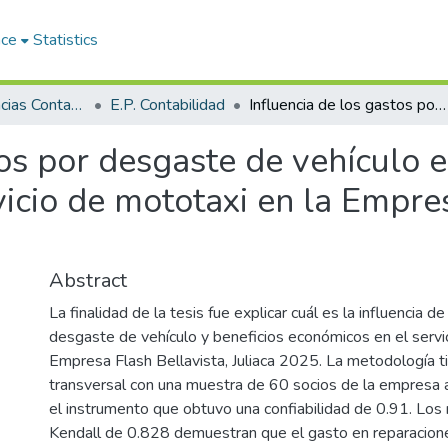
ace
Statistics
Facultad de Ciencias Contables y Financieras
E.P. Contabilidad
Influencia de los gastos por desgaste de vehículo en los beneficios económicos en el servicio de mototaxi en la Empresa Flash Bellavista, Juliaca 2025
tos por desgaste de vehículo e
icio de mototaxi en la Empres
Abstract
La finalidad de la tesis fue explicar cuál es la influencia d
desgaste de vehículo y beneficios económicos en el servi
Empresa Flash Bellavista, Juliaca 2025. La metodología t
transversal con una muestra de 60 socios de la empresa a
el instrumento que obtuvo una confiabilidad de 0.91. Los
Kendall de 0.828 demuestran que el gasto en reparacion