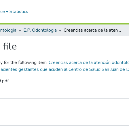
ace
Statistics
ntologia
E.P. Odontologia
Creencias acerca de la atención odontológica durante la gestación y su relación con las actitudes hacia el tratamiento odontológico en pacientes gestantes que acuden al Centro de Salud San Juan de Dios Taparachi Juliaca, 2024
file
y for the following item:
Creencias acerca de la atención odontoló
pacientes gestantes que acuden al Centro de Salud San Juan de D
d.pdf