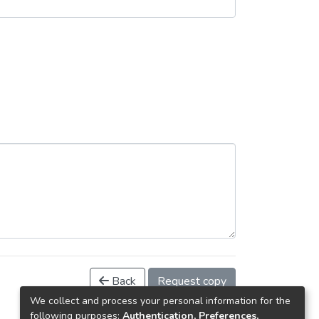
Back
Request copy
We collect and process your personal information for the
following purposes:
Authentication, Preferences,