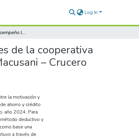
Log In
Motivación y Desempeño laboral de los trabajadores de la cooperativa de Ahorro y Crédito Cabanillas Mañazo Limitada, Macusani – Crucero 2024
s de la cooperativa
Macusani – Crucero
tre la motivación y
de ahorro y crédito
ro, año 2024. Para
n método deductivo y
o como base una
btuvo a través de