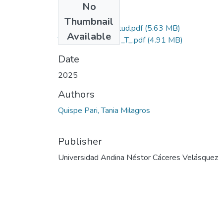
No
Files
Thumbnail
Grado de Similitud.pdf
(5.63 MB)
Available
T036_44312003_T_.pdf
(4.91 MB)
Date
2025
Authors
Quispe Pari, Tania Milagros
Publisher
Universidad Andina Néstor Cáceres Velásquez