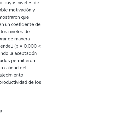
o, cuyos niveles de
iable motivación y
 mostraron que
en un coeficiente de
 los niveles de
orar de manera
Kendall (p = 0.000 <
dando la aceptación
ltados permitieron
la calidad del
alecimiento
productividad de los
a