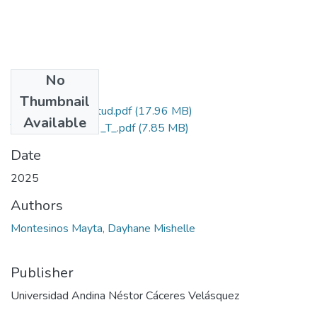
No
Files
Thumbnail
Grado de Similitud.pdf
(17.96 MB)
Available
T036_70280089_T_.pdf
(7.85 MB)
Date
2025
Authors
Montesinos Mayta, Dayhane Mishelle
Publisher
Universidad Andina Néstor Cáceres Velásquez