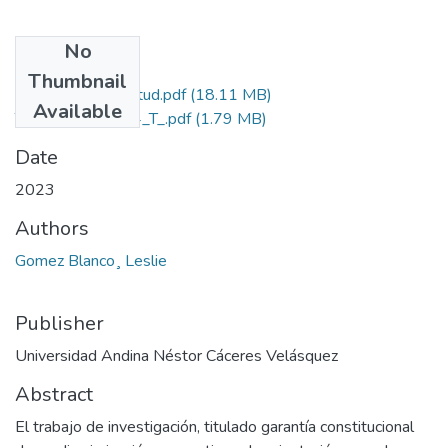
No
Files
Thumbnail
Grado de Similitud.pdf
(18.11 MB)
Available
T036_70316704_T_.pdf
(1.79 MB)
Date
2023
Authors
Gomez Blanco¸ Leslie
Publisher
Universidad Andina Néstor Cáceres Velásquez
Abstract
El trabajo de investigación, titulado garantía constitucional