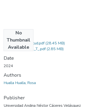
No
Files
Thumbnail
Grado de Similitud.pdf
(28.45 MB)
Available
T036_29699182_T_.pdf
(2.85 MB)
Date
2024
Authors
Hualla Hualla, Rosa
Publisher
Universidad Andina Néstor Cáceres Velásquez