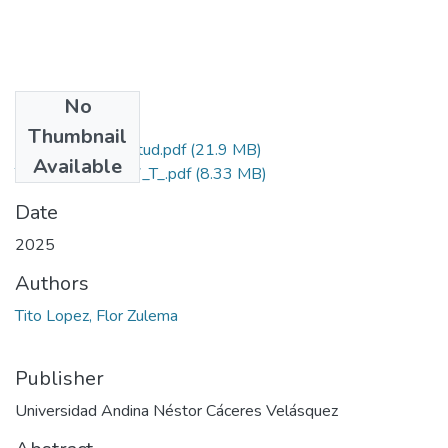
No
Files
Thumbnail
Grado de Similitud.pdf
(21.9 MB)
Available
T036_48448647_T_.pdf
(8.33 MB)
Date
2025
Authors
Tito Lopez, Flor Zulema
Publisher
Universidad Andina Néstor Cáceres Velásquez