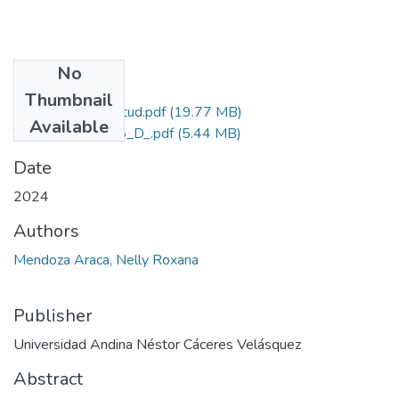
No
Files
Thumbnail
Grado de Similitud.pdf
(19.77 MB)
Available
T036_42866955_D_.pdf
(5.44 MB)
Date
2024
Authors
Mendoza Araca, Nelly Roxana
Publisher
Universidad Andina Néstor Cáceres Velásquez
Abstract