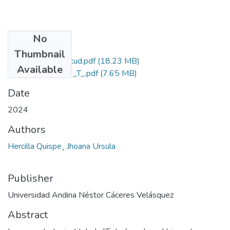
No
Files
Thumbnail
Grado de Similitud.pdf
(18.23 MB)
Available
T036_73183716_T_.pdf
(7.65 MB)
Date
2024
Authors
Hercilla Quispe¸ Jhoana Ursula
Publisher
Universidad Andina Néstor Cáceres Velásquez
Abstract