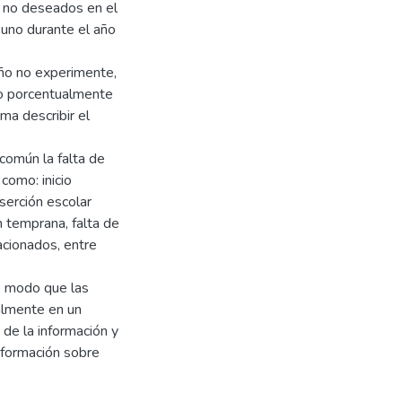
s no deseados en el
uno durante el año
eño no experimente,
do porcentualmente
ma describir el
común la falta de
como: inicio
serción escolar
n temprana, falta de
acionados, entre
e modo que las
almente en un
de la información y
nformación sobre