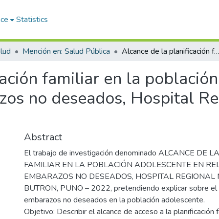
ace
Statistics
lud
Mención en: Salud Pública
Alcance de la planificación familiar en la población adolescente en relación a los embarazos no deseados, Hospital Regional Manuel Nuñez Butr
cación familiar en la població
azos no deseados, Hospital R
Abstract
El trabajo de investigación denominado ALCANCE DE 
FAMILIAR EN LA POBLACIÓN ADOLESCENTE EN RE
EMBARAZOS NO DESEADOS, HOSPITAL REGIONAL
BUTRON, PUNO – 2022, pretendiendo explicar sobre el
embarazos no deseados en la población adolescente.
Objetivo: Describir el alcance de acceso a la planificación f