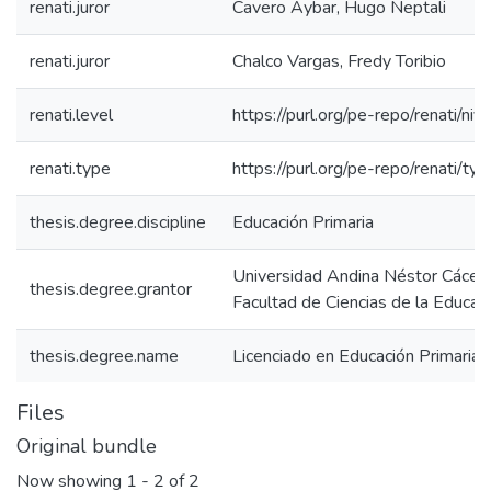
renati.juror
Cavero Aybar, Hugo Neptali
renati.juror
Chalco Vargas, Fredy Toribio
renati.level
https://purl.org/pe-repo/renati/niv
renati.type
https://purl.org/pe-repo/renati/ty
thesis.degree.discipline
Educación Primaria
Universidad Andina Néstor Cácer
thesis.degree.grantor
Facultad de Ciencias de la Educac
thesis.degree.name
Licenciado en Educación Primaria
Files
Original bundle
Now showing
1 - 2 of 2