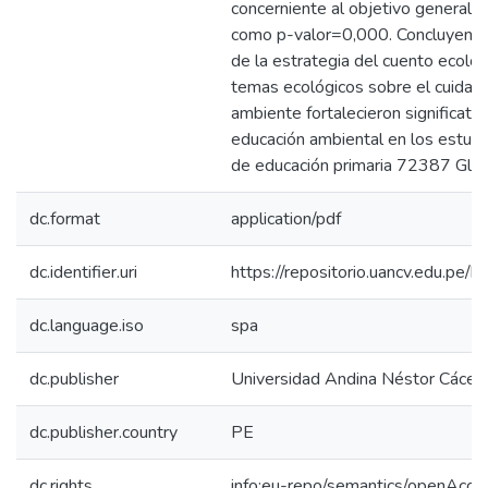
concerniente al objetivo general, 
como p-valor=0,000. Concluyendo 
de la estrategia del cuento ecológ
temas ecológicos sobre el cuidad
ambiente fortalecieron significati
educación ambiental en los estudi
de educación primaria 72387 Glori
dc.format
application/pdf
dc.identifier.uri
https://repositorio.uancv.edu.p
dc.language.iso
spa
dc.publisher
Universidad Andina Néstor Cácer
dc.publisher.country
PE
dc.rights
info:eu-repo/semantics/openAcce