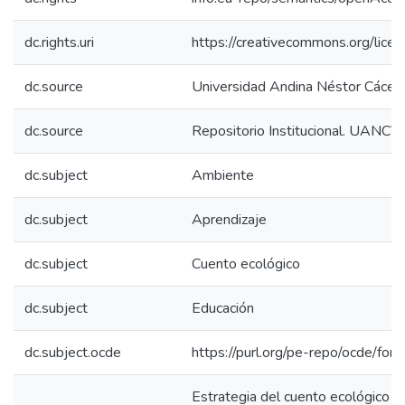
dc.rights.uri
https://creativecommons.org/licen
dc.source
Universidad Andina Néstor Cácer
dc.source
Repositorio Institucional. UANCV
dc.subject
Ambiente
dc.subject
Aprendizaje
dc.subject
Cuento ecológico
dc.subject
Educación
dc.subject.ocde
https://purl.org/pe-repo/ocde/for
Estrategia del cuento ecológico pa