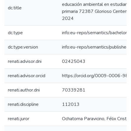
educación ambiental en estudiant
dc.title
primaria 72387 Glorioso Centenar
2024
dc.type
info:eu-repo/semantics/bachelorT
dc.type.version
info:eu-repo/semantics/published
renati.advisor.dni
02425043
renati.advisor.orcid
https://orcid.org/0009-0006-9
renati.author.dni
70339281
renati.discipline
112013
renati.juror
Ochatoma Paravicino, Félix Cristo