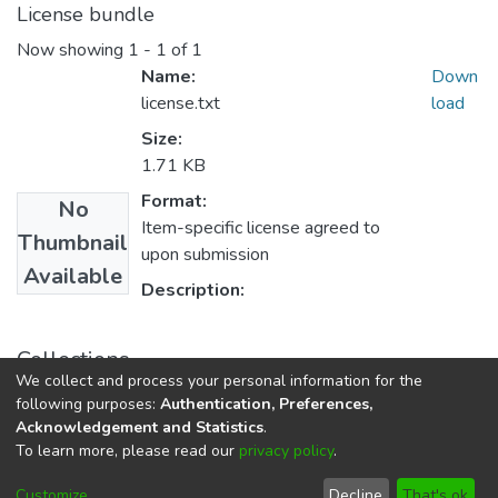
License bundle
Now showing
1 - 1 of 1
Name:
Down
license.txt
load
Size:
1.71 KB
Format:
No
Item-specific license agreed to
Thumbnail
upon submission
Available
Description:
Collections
We collect and process your personal information for the
Licenciada en Educación Primaria
following purposes:
Authentication, Preferences,
Acknowledgement and Statistics
.
To learn more, please read our
privacy policy
.
DSpace software
copyright © 2002-2026
LYRASIS
Cookie
Privacy
End User
Send
Customize
Decline
That's ok