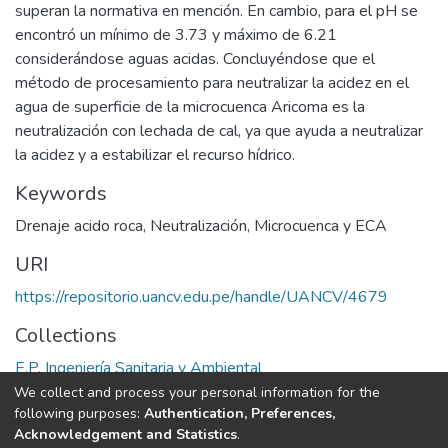
superan la normativa en mención. En cambio, para el pH se
encontró un mínimo de 3.73 y máximo de 6.21
considerándose aguas acidas. Concluyéndose que el
método de procesamiento para neutralizar la acidez en el
agua de superficie de la microcuenca Aricoma es la
neutralización con lechada de cal, ya que ayuda a neutralizar
la acidez y a estabilizar el recurso hídrico.
Keywords
Drenaje acido roca
,
Neutralización
,
Microcuenca y ECA
URI
https://repositorio.uancv.edu.pe/handle/UANCV/4679
Collections
E.P. Ingeniería Sanitaria y Ambiental
We collect and process your personal information for the
Full item page
following purposes:
Authentication, Preferences,
Acknowledgement and Statistics
.