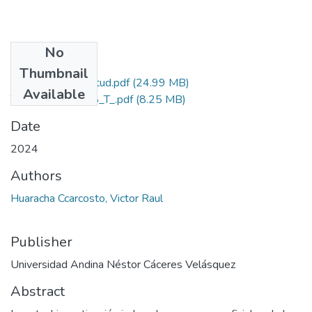
No
Files
Thumbnail
Grado de Similitud.pdf
(24.99 MB)
Available
T036_71943128_T_.pdf
(8.25 MB)
Date
2024
Authors
Huaracha Ccarcosto, Victor Raul
Publisher
Universidad Andina Néstor Cáceres Velásquez
Abstract