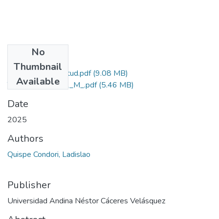
No
Files
Thumbnail
Grado de Similitud.pdf
(9.08 MB)
Available
T036_02398931_M_.pdf
(5.46 MB)
Date
2025
Authors
Quispe Condori, Ladislao
Publisher
Universidad Andina Néstor Cáceres Velásquez