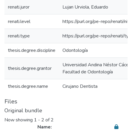
renati.juror
Lujan Urviola, Eduardo
renati.level
https://purl.org/pe-repo/renati/niv
renati.type
https://purl.org/pe-repo/renati/ty
thesis.degree.discipline
Odontología
Universidad Andina Néstor Cácer
thesis.degree.grantor
Facultad de Odontología
thesis.degree.name
Cirujano Dentista
Files
Original bundle
Now showing
1 - 2 of 2
Name: