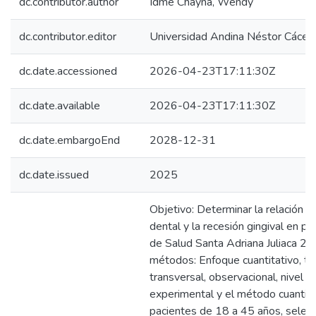
dc.contributor.author
Idme Chayña, Wendy
dc.contributor.editor
Universidad Andina Néstor Cácer
dc.date.accessioned
2026-04-23T17:11:30Z
dc.date.available
2026-04-23T17:11:30Z
dc.date.embargoEnd
2028-12-31
dc.date.issued
2025
Objetivo: Determinar la relación e
dental y la recesión gingival en p
de Salud Santa Adriana Juliaca 20
métodos: Enfoque cuantitativo, ti
transversal, observacional, nivel r
experimental y el método cuantit
pacientes de 18 a 45 años, selec