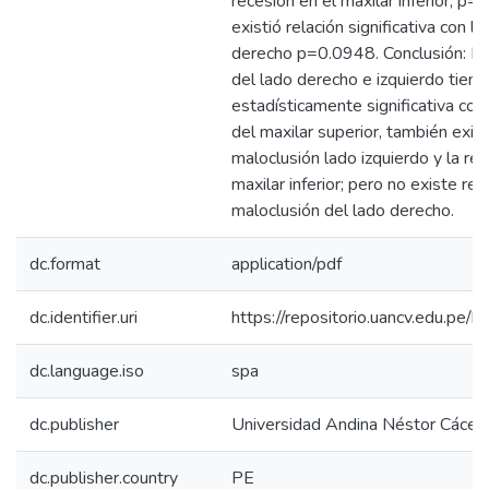
recesión en el maxilar inferior, p
existió relación significativa con l
derecho p=0.0948. Conclusión: La
del lado derecho e izquierdo tiene
estadísticamente significativa con 
del maxilar superior, también exist
maloclusión lado izquierdo y la rec
maxilar inferior; pero no existe rel
maloclusión del lado derecho.
dc.format
application/pdf
dc.identifier.uri
https://repositorio.uancv.edu.p
dc.language.iso
spa
dc.publisher
Universidad Andina Néstor Cácer
dc.publisher.country
PE