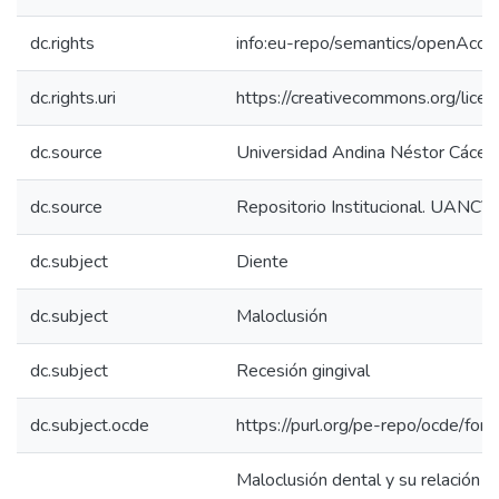
dc.rights
info:eu-repo/semantics/openAcce
dc.rights.uri
https://creativecommons.org/licen
dc.source
Universidad Andina Néstor Cácer
dc.source
Repositorio Institucional. UANCV
dc.subject
Diente
dc.subject
Maloclusión
dc.subject
Recesión gingival
dc.subject.ocde
https://purl.org/pe-repo/ocde/for
Maloclusión dental y su relación c