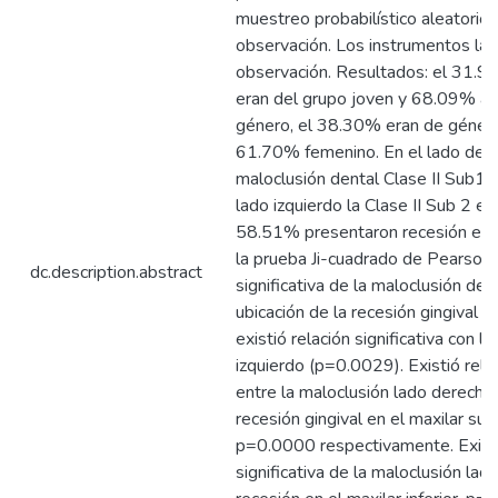
muestreo probabilístico aleatorio s
observación. Los instrumentos las
observación. Resultados: el 31.9
eran del grupo joven y 68.09% ad
género, el 38.30% eran de género
61.70% femenino. En el lado derec
maloclusión dental Clase II Sub1 
lado izquierdo la Clase II Sub 2 e
58.51% presentaron recesión en 
la prueba Ji-cuadrado de Pearson n
dc.description.abstract
significativa de la maloclusión den
ubicación de la recesión gingival 
existió relación significativa con l
izquierdo (p=0.0029). Existió relac
entre la maloclusión lado derecho 
recesión gingival en el maxilar su
p=0.0000 respectivamente. Existe
significativa de la maloclusión lado