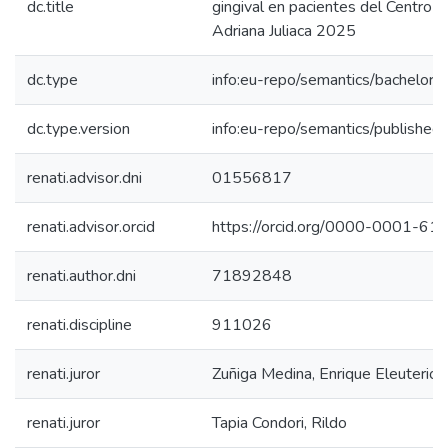
dc.title
gingival en pacientes del Centro 
Adriana Juliaca 2025
dc.type
info:eu-repo/semantics/bachelorT
dc.type.version
info:eu-repo/semantics/published
renati.advisor.dni
01556817
renati.advisor.orcid
https://orcid.org/0000-0001-6
renati.author.dni
71892848
renati.discipline
911026
renati.juror
Zuñiga Medina, Enrique Eleuterio
renati.juror
Tapia Condori, Rildo