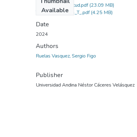
Thumbnail
Grado de Similitud.pdf
(23.09 MB)
Available
T036_71449264_T_.pdf
(4.25 MB)
Date
2024
Authors
Ruelas Vasquez, Sergio Figo
Publisher
Universidad Andina Néstor Cáceres Velásquez