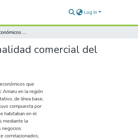
Log In
Factores socioeconómicos que influyen en la informalidad comercial del Mercado Túpac Amaru del Distrito de Juliaca 2023
malidad comercial del
ioeconómicos que
c Amaru en la región
ativo, de línea base,
estuvo compuesta por
e habitaban en el
s mediante la
s negocios
e correlacionados;