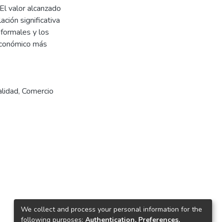
 El valor alcanzado
ción significativa
nformales y los
económico más
alidad
,
Comercio
We collect and process your personal information for the
following purposes:
Authentication, Preferences,