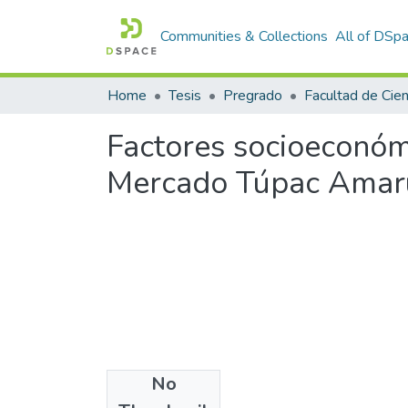
Communities & Collections
All of DSp
Home
Tesis
Pregrado
Factores socioeconómi
Mercado Túpac Amaru 
No
Files