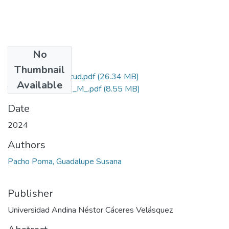
No
Files
Thumbnail
Grado de Similitud.pdf
(26.34 MB)
Available
T036_01319716_M_.pdf
(8.55 MB)
Date
2024
Authors
Pacho Poma, Guadalupe Susana
Publisher
Universidad Andina Néstor Cáceres Velásquez