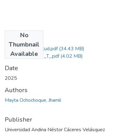
No
Files
Thumbnail
Grado de Similitud.pdf
(34.43 MB)
Available
T036_73445783_T_.pdf
(4.02 MB)
Date
2025
Authors
Mayta Ochochoque, Jhamil
Publisher
Universidad Andina Néstor Cáceres Velásquez