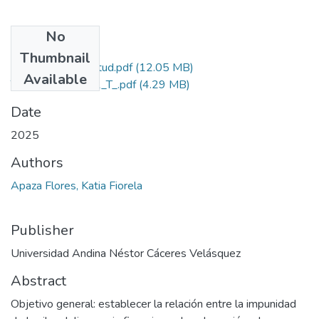
No
Files
Thumbnail
Grado de Similitud.pdf
(12.05 MB)
Available
T036_44609102_T_.pdf
(4.29 MB)
Date
2025
Authors
Apaza Flores, Katia Fiorela
Publisher
Universidad Andina Néstor Cáceres Velásquez
Abstract
Objetivo general: establecer la relación entre la impunidad