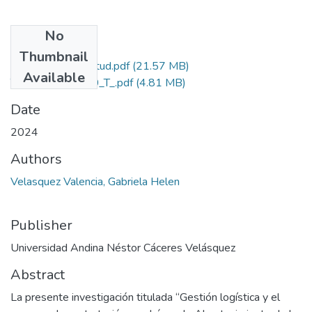
No
Files
Thumbnail
Grado de Similitud.pdf
(21.57 MB)
Available
T036_75202090_T_.pdf
(4.81 MB)
Date
2024
Authors
Velasquez Valencia, Gabriela Helen
Publisher
Universidad Andina Néstor Cáceres Velásquez
Abstract
La presente investigación titulada “Gestión logística y el