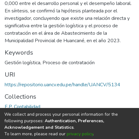
0,000 entre el desarrollo personal y el desempeño laboral.
En síntesis, se confirmó la hipótesis planteada por el
investigador, concluyendo que existe una relación directa y
significativa entre la gestión logística y el proceso de
contratación en el área de Abastecimiento de la
Municipalidad Provincial de Huancané, en el año 2023.
Keywords
Gestión logística
,
Proceso de contratación
URI
https://repositorio.uancv.edu.pe/handle/UANCV/5134
Collections
E.P. Contabilidad
We collect and process your personal information for the
Full item page
following purposes:
Authentication, Preferences,
Acknowledgement and Statistics
.
To learn more, please read our
privacy policy
.
DSpace software
copyright © 2002-2026
LYRASIS