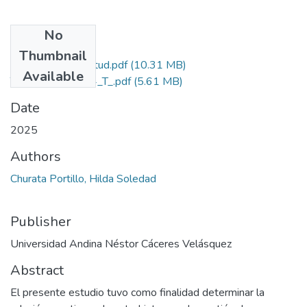
No
Files
Thumbnail
Grado de Similitud.pdf
(10.31 MB)
Available
T036_70323224_T_.pdf
(5.61 MB)
Date
2025
Authors
Churata Portillo, Hilda Soledad
Publisher
Universidad Andina Néstor Cáceres Velásquez
Abstract
El presente estudio tuvo como finalidad determinar la