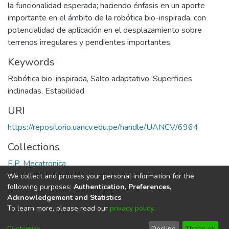
la funcionalidad esperada; haciendo énfasis en un aporte
importante en el ámbito de la robótica bio-inspirada, con
potencialidad de aplicación en el desplazamiento sobre
terrenos irregulares y pendientes importantes.
Keywords
Robótica bio-inspirada
,
Salto adaptativo
,
Superficies
inclinadas
,
Estabilidad
URI
https://repositorio.uancv.edu.pe/handle/UANCV/6964
Collections
E.P. Mecatronica
We collect and process your personal information for the
Full item page
following purposes:
Authentication, Preferences,
Acknowledgement and Statistics
.
To learn more, please read our
privacy policy
.
DSpace software
copyright © 2002-2026
LYRASIS
Cookie
Privacy
End User
Send
Customize
Decline
That's ok