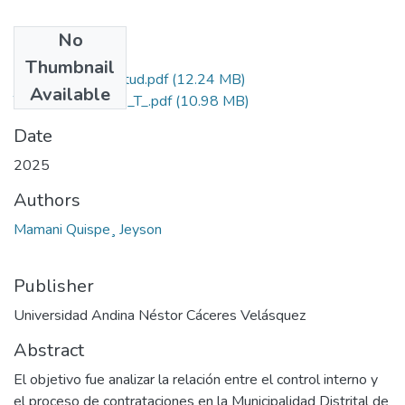
No
Files
Thumbnail
Grado de Similitud.pdf
(12.24 MB)
Available
T036-70278051_T_.pdf
(10.98 MB)
Date
2025
Authors
Mamani Quispe¸ Jeyson
Publisher
Universidad Andina Néstor Cáceres Velásquez
Abstract
El objetivo fue analizar la relación entre el control interno y
el proceso de contrataciones en la Municipalidad Distrital de