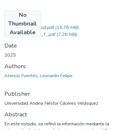
No
Files
Thumbnail
Grado de Similitud.pdf
(15.78 MB)
Available
T036_70868919_T_.pdf
(7.28 MB)
Date
2025
Authors
Atencio Fuentes, Leonardo Felipe
Publisher
Universidad Andina Néstor Cáceres Velásquez
Abstract
En este estudio, se refinó la información mediante la