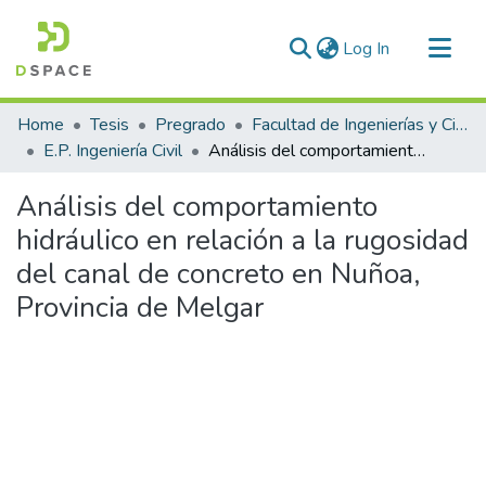
(current)
Log In
Communities & Collections
Home
Tesis
Pregrado
Facultad de Ingenierías y Ciencias Puras
All of DSpace
E.P. Ingeniería Civil
Análisis del comportamiento hidráulico en relación a la rugosidad del canal de concreto en Nuñoa, Provincia de Melgar
Statistics
Análisis del comportamiento
hidráulico en relación a la rugosidad
del canal de concreto en Nuñoa,
Provincia de Melgar