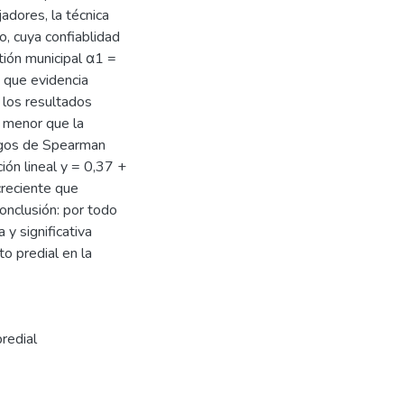
dores, la técnica
o, cuya confiablidad
tión municipal α1 =
 que evidencia
: los resultados
s menor que la
rangos de Spearman
ión lineal y = 0,37 +
creciente que
Conclusión: por todo
 y significativa
to predial en la
redial