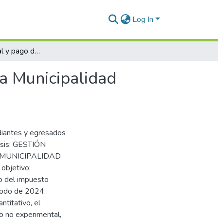
Log In
Gestión municipal y pago del impuesto predial en la Municipalidad Provincial de Melgar, 2024
la Municipalidad
diantes y egresados
tesis: GESTIÓN
 MUNICIPALIDAD
objetivo:
go del impuesto
riodo de 2024.
ntitativo, el
ño no experimental,