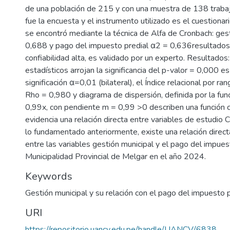
de una población de 215 y con una muestra de 138 trabaja
fue la encuesta y el instrumento utilizado es el cuestionari
se encontró mediante la técnica de Alfa de Cronbach: ges
0,688 y pago del impuesto predial α2 = 0,636resultados
confiabilidad alta, es validado por un experto. Resultados
estadísticos arrojan la significancia del p-valor = 0,000 e
significación α=0,01 (bilateral), el Índice relacional por 
Rho = 0,980 y diagrama de dispersión, definida por la func
0,99x, con pendiente m = 0,99 >0 describen una función 
evidencia una relación directa entre variables de estudio 
lo fundamentado anteriormente, existe una relación directa
entre las variables gestión municipal y el pago del impues
Municipalidad Provincial de Melgar en el año 2024.
Keywords
Gestión municipal y su relación con el pago del impuesto p
URI
https://repositorio.uancv.edu.pe/handle/UANCV/6838