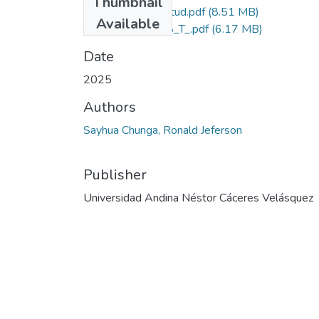
Thumbnail
Grado de Similitud.pdf
(8.51 MB)
Available
T036_73522708_T_.pdf
(6.17 MB)
Date
2025
Authors
Sayhua Chunga, Ronald Jeferson
Publisher
Universidad Andina Néstor Cáceres Velásquez