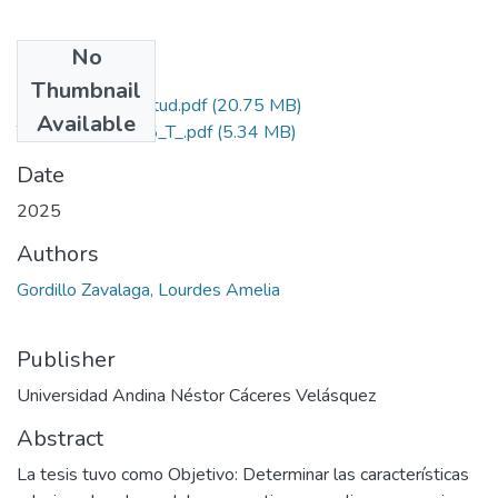
No
Files
Thumbnail
Grado de Similitud.pdf
(20.75 MB)
Available
T036_60069045_T_.pdf
(5.34 MB)
Date
2025
Authors
Gordillo Zavalaga, Lourdes Amelia
Publisher
Universidad Andina Néstor Cáceres Velásquez
Abstract
La tesis tuvo como Objetivo: Determinar las características