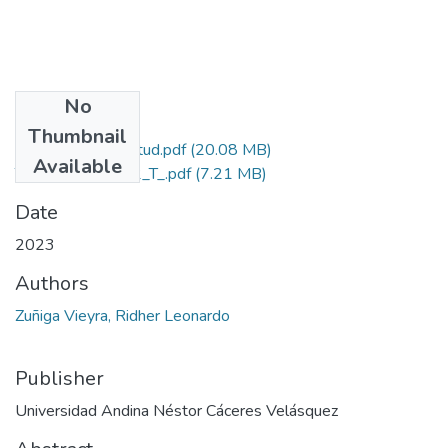
No
Files
Thumbnail
Grado de Similitud.pdf
(20.08 MB)
Available
T036_44761742_T_.pdf
(7.21 MB)
Date
2023
Authors
Zuñiga Vieyra, Ridher Leonardo
Publisher
Universidad Andina Néstor Cáceres Velásquez