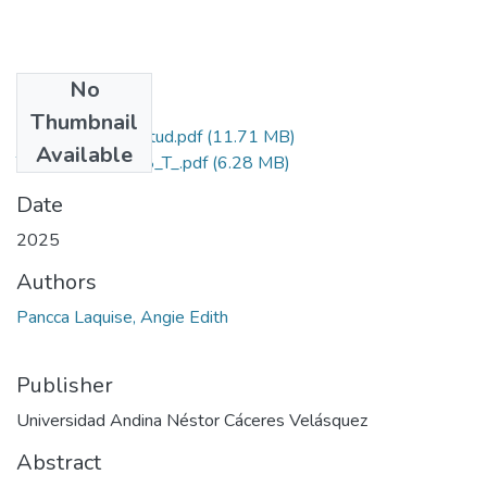
No
Files
Thumbnail
Grado de Similitud.pdf
(11.71 MB)
Available
T036_48753268_T_.pdf
(6.28 MB)
Date
2025
Authors
Pancca Laquise, Angie Edith
Publisher
Universidad Andina Néstor Cáceres Velásquez
Abstract