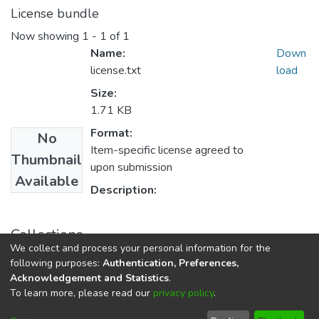
License bundle
Now showing
1 - 1 of 1
Name:
Down
license.txt
load
Size:
1.71 KB
Format:
No
Item-specific license agreed to
Thumbnail
upon submission
Available
Description:
Collections
We collect and process your personal information for the
Doctorado en Educación
following purposes:
Authentication, Preferences,
Acknowledgement and Statistics
.
To learn more, please read our
privacy policy
.
DSpace software
copyright © 2002-2026
LYRASIS
Cookie
Privacy
End User
Send