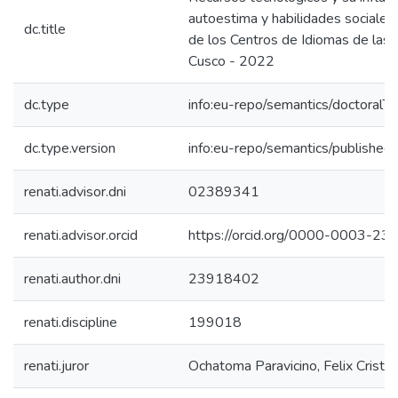
autoestima y habilidades sociales
dc.title
de los Centros de Idiomas de las 
Cusco - 2022
dc.type
info:eu-repo/semantics/doctoralTh
dc.type.version
info:eu-repo/semantics/published
renati.advisor.dni
02389341
renati.advisor.orcid
https://orcid.org/0000-0003-2
renati.author.dni
23918402
renati.discipline
199018
renati.juror
Ochatoma Paravicino, Felix Cristo