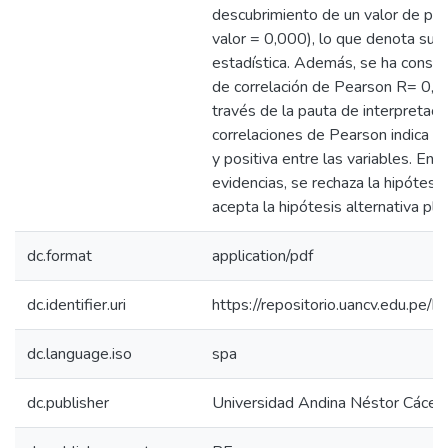
descubrimiento de un valor de p in
valor = 0,000), lo que denota su si
estadística. Además, se ha conseg
de correlación de Pearson R= 0,76
través de la pauta de interpretaci
correlaciones de Pearson indica un
y positiva entre las variables. En 
evidencias, se rechaza la hipótesis 
acepta la hipótesis alternativa pla
dc.format
application/pdf
dc.identifier.uri
https://repositorio.uancv.edu.p
dc.language.iso
spa
dc.publisher
Universidad Andina Néstor Cácer