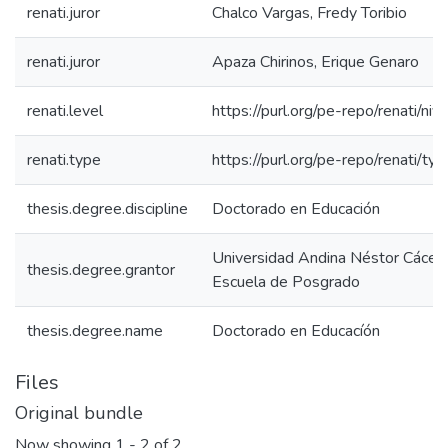
renati.juror
Chalco Vargas, Fredy Toribio
renati.juror
Apaza Chirinos, Erique Genaro
renati.level
https://purl.org/pe-repo/renati/niv
renati.type
https://purl.org/pe-repo/renati/ty
thesis.degree.discipline
Doctorado en Educación
Universidad Andina Néstor Cácer
thesis.degree.grantor
Escuela de Posgrado
thesis.degree.name
Doctorado en Educacíón
Files
Original bundle
Now showing
1 - 2 of 2