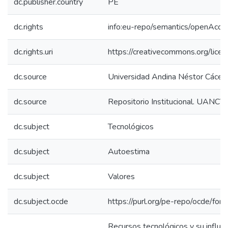
dc.publisher.country
PE
dc.rights
info:eu-repo/semantics/openAcce
dc.rights.uri
https://creativecommons.org/licen
dc.source
Universidad Andina Néstor Cácer
dc.source
Repositorio Institucional. UANCV
dc.subject
Tecnológicos
dc.subject
Autoestima
dc.subject
Valores
dc.subject.ocde
https://purl.org/pe-repo/ocde/for
Recursos tecnológicos y su influen